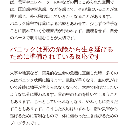
ば、電車やエレベーターの中などの閉じこめられた空間で
は、圧迫感や窒息感、などを感じて、その場にいることが無
理と感じ、外へ飛び出していきたくなることがあります。
パニック障害では薬による治療とあわせて、少しずつ苦手な
ことに慣れていく心理療法が行われます。無理をせず、自分
のペースで取り組むことが大切です。
パニックは死の危険から生き延びる
ために準備されている反応です
火事や地震など、突発的な生命の危機に直面した時、多くの
人はパニック状態に陥ります。鼓動が早くなり、血の気がひ
いて冷静に物事が考えられなくなって、大声で叫びだしたい
ような気分に襲われます。胃の中のものを吐いてしまうこと
もあります。じっとしていられなくなり、やみくもに走りだ
すこともあります。こうした反応はいずれも、敵や災害から
逃げるために有利なもので、体に備わった生き延びるための
プログラムです。