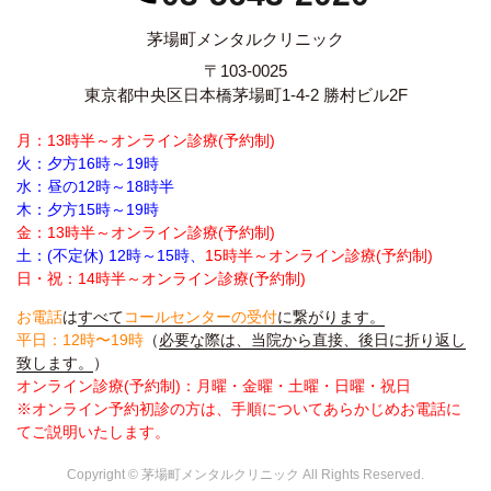
茅場町メンタルクリニック
〒103-0025
東京都中央区日本橋茅場町1-4-2 勝村ビル2F
月：13時半～オンライン診療(予約制)
火：夕方16時～19時
水：昼の12時～18時半
木：夕方15時～19時
金：13時半～オンライン診療(予約制)
土：(不定休) 12時～15時、
15時半～オンライン診療(予約制)
日・祝：14時半～オンライン診療(予約制)
お電話
は
すべて
コールセンターの受付
に繋がります。
平日：12時〜19時
（
必要な際は、当院から直接、後日に折り返し
致します。
）
オンライン診療(予約制)：月曜・金曜・土曜・日曜・祝日
※オンライン予約初診の方は、手順についてあらかじめお電話に
てご説明いたします。
Copyright © 茅場町メンタルクリニック All Rights Reserved.