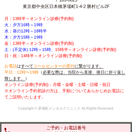
東京都中央区日本橋茅場町1-4-2 勝村ビル2F
月：13時半～オンライン診療(予約制)
火：夕方16時～19時
水：昼の12時～18時半
木：夕方15時～19時
金：13時半～オンライン診療(予約制)
土：(不定休) 12時～15時、
15時半～オンライン診療(予約制)
日・祝：14時半～オンライン診療(予約制)
お電話
は
すべて
コールセンターの受付
に繋がります。
平日：12時〜19時
（
必要な際は、当院から直接、後日に折り返し
致します。
）
オンライン診療(予約制)：月曜・金曜・土曜・日曜・祝日
※オンライン予約初診の方は、手順についてあらかじめお電話に
てご説明いたします。
Copyright © 茅場町メンタルクリニック All Rights Reserved.
ご予約・お電話番号